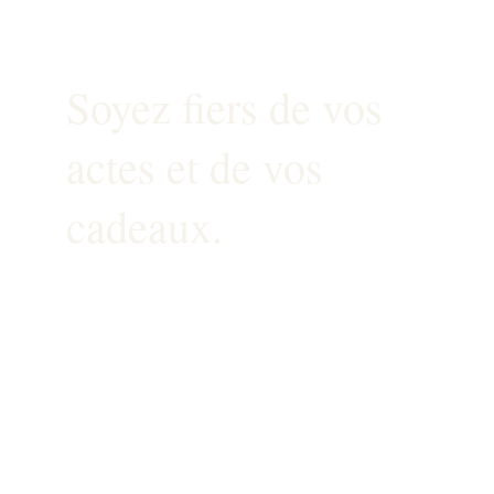
Beowlright
Soyez fiers de vos 
actes et de vos 
cadeaux.
Contact
MAIL: beowlright@gmail.com
TEL: 06.15.95.59.22