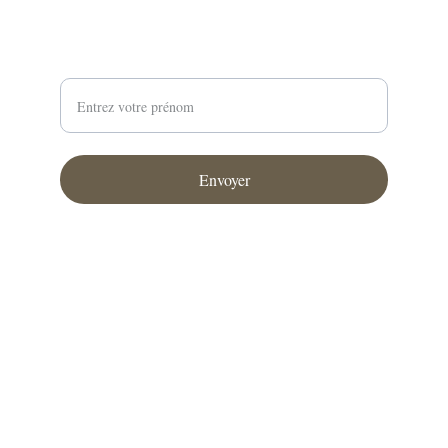
Newsletter
Votre prénom
Envoyer
Création Dirk Meyer zur Heyde  © 2025
Conditions générales
Politique de remboursement
Mentions légale