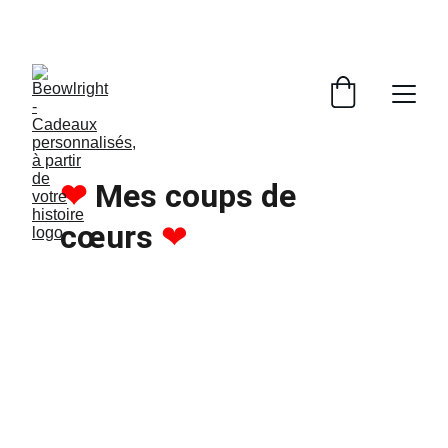
Livraison gratuite — oui, vraiment.
❤ 
Mes coups de 
cœurs 
❤