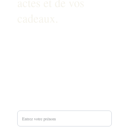
actes et de vos 
cadeaux.
Contact
MAIL: beowlright@gmail.com
TEL: 06.15.95.59.22
Newsletter
Votre prénom